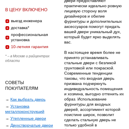
двери предоставляют
практически идеально ровную
В ЦЕНУ ВКЛЮЧЕНО
лицевую сторону воля
дизайнеров и обилие
выезд инженера
фурнитуры и дополнительных
аксессуаров помогут придать
доставка*
вашей двери уникальный дух,
профессиональная
который будет ярко выделять
установка
вас.
10-летняя гарантия
В настоящее время более не
* – в Москве и райцентрах
принято устанавливать
области
стальные двери с безликой
грунтовкой или покраской.
Современные тенденции
таковы, что входная дверь
СОВЕТЫ
призвана подчеркнуть
ПОКУПАТЕЛЯМ
индивидуальность помещения
и хозяина, выгодно оттенить их
образ. Использование
→
Как выбрать дверь
фурнитуры для входных
→
Установка
дверей, ассортимент которой
металлоконструкций
поистине широк, позволит
→
Утепленные двери
сделать стальную дверь не
только удобной в
→
Двухстворчатые двери