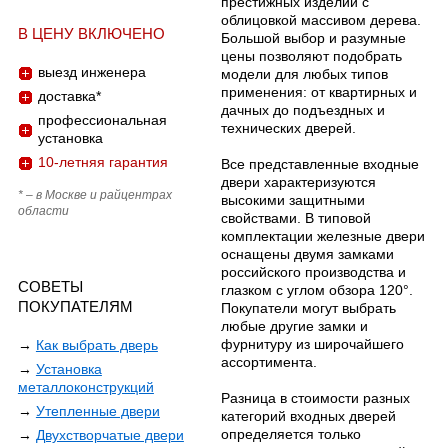
престижных изделий с
облицовкой массивом дерева.
В ЦЕНУ ВКЛЮЧЕНО
Большой выбор и разумные
цены позволяют подобрать
выезд инженера
модели для любых типов
применения: от квартирных и
доставка*
дачных до подъездных и
профессиональная
технических дверей.
установка
10-летняя гарантия
Все представленные входные
двери характеризуются
* – в Москве и райцентрах
высокими защитными
области
свойствами. В типовой
комплектации железные двери
оснащены двумя замками
российского производства и
СОВЕТЫ
глазком с углом обзора 120°.
ПОКУПАТЕЛЯМ
Покупатели могут выбрать
любые другие замки и
фурнитуру из широчайшего
→
Как выбрать дверь
ассортимента.
→
Установка
металлоконструкций
Разница в стоимости разных
→
Утепленные двери
категорий входных дверей
определяется только
→
Двухстворчатые двери