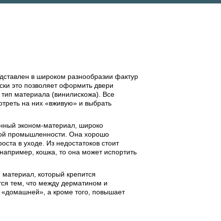
дставлен в широком разнообразии фактур
ески это позволяет оформить двери
 тип материала (винилискожа). Все
отреть на них «вживую» и выбрать
онный эконом-материал, широко
ьной промышленности. Она хорошо
ста в уходе. Из недостатоков стоит
 например, кошка, то она может испортить
й материал, который крепится
тся тем, что между дерматином и
 «домашней», а кроме того, повышает