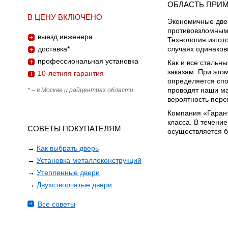
ОБЛАСТЬ ПРИ
В ЦЕНУ ВКЛЮЧЕНО
Экономичные двер
противовзломным 
выезд инженера
Технология изгот
доставка*
случаях одинаков
профессиональная установка
Как и все стальн
заказам. При это
10-летняя гарантия
определяется спо
* – в Москве и райцентрах области
проводят наши ма
вероятность пере
Компания «Гарант
класса. В течение
СОВЕТЫ ПОКУПАТЕЛЯМ
осуществляется б
→
Как выбрать дверь
→
Установка металлоконструкций
→
Утепленные двери
→
Двухстворчатые двери
Все советы