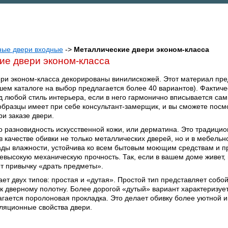
ные двери входные
->
Металлические двери эконом-класса
ие двери эконом-класса
ри эконом-класса декорированы винилискожей. Этот материал пре
ашем каталоге на выбор предлагается более 40 вариантов). Фактич
д любой стиль интерьера, если в него гармонично вписывается сам
бразцы имеет при себе консультант-замерщик, и вы сможете посм
и заказе двери.
о разновидность искусственной кожи, или дерматина. Это традици
 качестве обивки не только металлических дверей, но и в мебел
ды влажности, устойчива ко всем бытовым моющим средствам и про
невысокую механическую прочность. Так, если в вашем доме живет,
ет привычку «драть предметы».
ет двух типов: простая и «дутая». Простой тип представляет собо
к дверному полотну. Более дорогой «дутый» вариант характеризуе
гается поролоновая прокладка. Это делает обивку более уютной и
ляционные свойства двери.