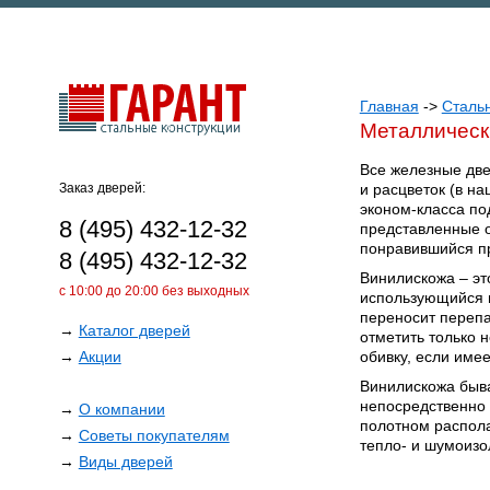
Главная
->
Сталь
Металлическ
Все железные две
Заказ дверей:
и расцветок (в н
эконом-класса по
8 (495) 432-12-32
представленные о
понравившийся пр
8 (495) 432-12-32
Винилискожа – эт
с 10:00 до 20:00 без выходных
использующийся в
переносит перепа
→
Каталог дверей
отметить только 
→
Акции
обивку, если име
Винилискожа быва
непосредственно 
→
О компании
полотном распола
→
Советы покупателям
тепло- и шумоизо
→
Виды дверей