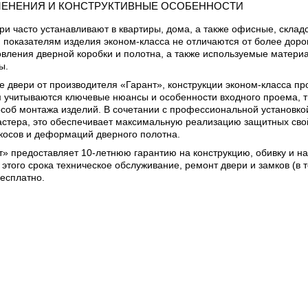
МЕНЕНИЯ И КОНСТРУКТИВНЫЕ ОСОБЕННОСТИ
и часто устанавливают в квартиры, дома, а также офисные, скла
показателям изделия эконом-класса не отличаются от более дорог
овления дверной коробки и полотна, а также используемые материа
ы.
ые двери от производителя «Гарант», конструкции эконом-класса п
м учитываются ключевые нюансы и особенности входного проема, т
соб монтажа изделий. В сочетании с профессиональной установко
стера, это обеспечивает максимальную реализацию защитных сво
косов и деформаций дверного полотна.
» предоставляет 10-летнюю гарантию на конструкцию, обивку и н
 этого срока техническое обслуживание, ремонт двери и замков (в т
есплатно.