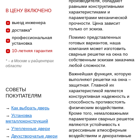
производителя, обладают
равными конструктивными
В ЦЕНУ ВКЛЮЧЕНО
характеристиками и
параметрами механической
выезд инженера
прочности. Цена зависит
только от эскиза.
доставка*
Помимо представленных
профессиональная
готовых вариантов, наша
установка
компания может изготовить
10-летняя гарантия
сварные решетки на окна по
собственным эскизам заказчика
* – в Москве и райцентрах
любой сложности.
области
Важнейшая функция, которую
выполняют решетки на окна –
защитная. Главной их
СОВЕТЫ
характеристикой является
ПОКУПАТЕЛЯМ
конструктивная надежность и
способность противостоять
физическим воздействиям.
→
Как выбрать дверь
Кроме того, немаловажными
→
Установка
параметрами сварных решеток
металлоконструкций
являются устойчивость к
→
Утепленные двери
агрессивным атмосферным
воздействиям и декоративные
→
Двухстворчатые двери