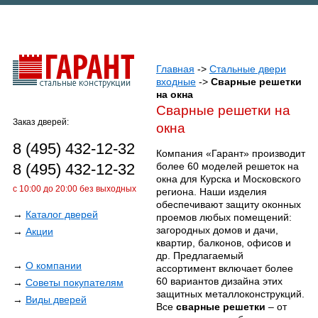
Главная
->
Стальные двери
входные
->
Сварные решетки
на окна
Сварные решетки на
Заказ дверей:
окна
8 (495) 432-12-32
Компания «Гарант» производит
8 (495) 432-12-32
более 60 моделей решеток на
окна для Курска и Московского
с 10:00 до 20:00 без выходных
региона. Наши изделия
обеспечивают защиту оконных
→
Каталог дверей
проемов любых помещений:
загородных домов и дачи,
→
Акции
квартир, балконов, офисов и
др. Предлагаемый
→
О компании
ассортимент включает более
60 вариантов дизайна этих
→
Советы покупателям
защитных металлоконструкций.
→
Виды дверей
Все
сварные решетки
– от